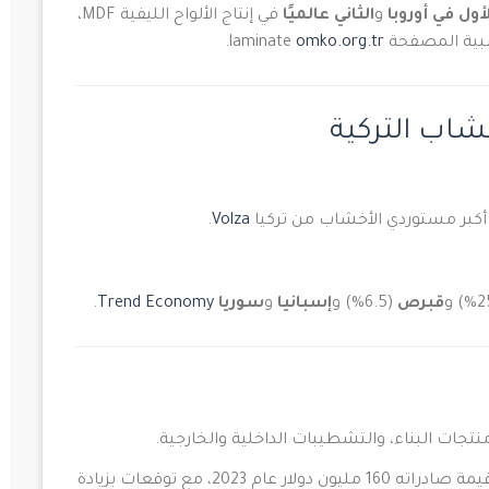
لأول في أوروبا
و
الثاني عالميًا
في إنتاج الألواح الليفية MDF،
المصفحة laminate
omko.org.tr
.
شاب التركية
.
Volza
قبرص
(6.5%) و
إسبانيا
و
سوريا
Trend Economy
.
نتجات البناء، والتشطيبات الداخلية والخارجية.
أيضاً نشط، حيث بلغ قيمة صادراته 160 مليون دولار عام 2023، مع توقعات بزيادة