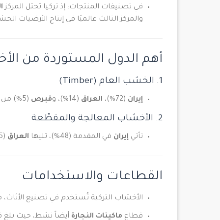
في تصنيفات المنتجات: إذ تركيا تحتل المركز
ا
والمركز الثالث عالميًا في إنتاج الأرضيات الخشبية 
أهم الدول المستوردة من الأخ
1. الخشب العام (Timber)
إيران
(72%)،
العراق
(14%)، و
قبرص
(5%) من أكبر مستوردي الأخشاب من تركيا
2. الأخشاب المعالجة والمقطّعة
تأتي
إيران
في المقدمة (48%)، تليها
العراق
(25%) و
القطاعات والاستخدامات
الأخشاب التركية تُستخدم في تصنيع الأثاث، م
قطاع
ماكينات النجارة