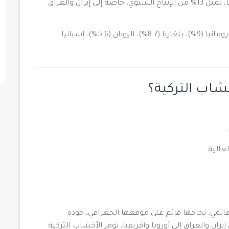
اج السنوي، خاصة إلى إيران والعراق
صادرات الألواح الخشبية (Plywood) تصل إلى رومانيا (9%)، بلغاريا (8.7%)، اليونان (5.6%)، إسبانيا
شاب التركية؟
لعالية.
عالمي. نجاحها قائم على موقعها الجغرافي، جودة
ان والعراق إلى أوروبا وأفريقيا، توفر الأخشاب التركية