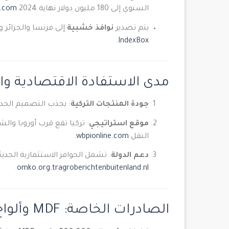
السنوي إلى 180 مليون دولار نهاية 2024
l.com
يتم تصدير
نوافذ خشبية
إلى فرنسا والجزائر والعراق، ب
.
IndexBox
مدى الاستفادة الاقتصادية وال
جودة المنتجات التركية
: يجذب التصميم الحديث
موقع استراتيجي
: تركيا تقع قرب أوروبا وال
النقل
wbpionline.com
.
دعم الدولة
: تشمل الحوافز الاستثمارية الحديث
.
omko.org.tr
agroberichtenbuitenland.nl
الصادرات الخاصة: MDF وألواح الليّف