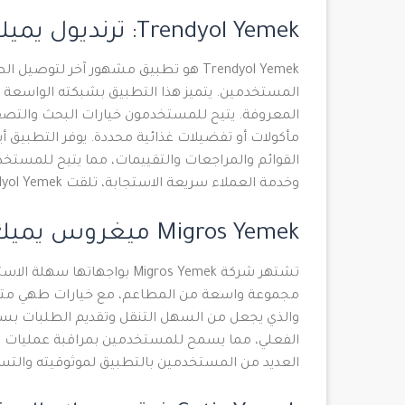
Trendyol Yemek: ترنديول يميك: الميزات والفوائد
Trendyol Yemek هو تطبيق مشهور آخر لت
المستخدمين. يتميز هذا التطبيق بشبكته الواسعة
المعروفة. يتيح للمستخدمون خيارات البحث والتصف
مأكولات أو تفضيلات غذائية محددة. يوفر التطبيق أ
القوائم والمراجعات والتقييمات، مما يتيح للمستخ
وخدمة العملاء سريعة الاستجابة، تلقت Trendyol Yemek ردود فعل إيجابية من العديد من العملاء الراضين.
Migros Yemek ميغروس يميك: الميزات والفوائد
تشتهر شركة Migros Yemek بوا
مجموعة واسعة من المطاعم، مع خيارات طهي متنوع
الفعلي، مما يسمح للمستخدمين بمراقبة عمليات ا
العديد من المستخدمين بالتطبيق لموثوقيته والتس