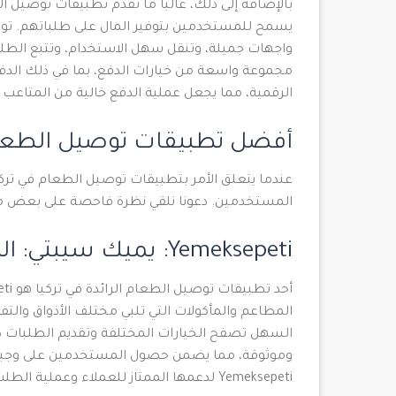
بالإضافة إلى ذلك، غالباً ما تقدم تطبيقات توص
يسمح للمستخدمين بتوفير المال على طلباتهم. تو
واجهات جميلة، وتنقل سهل الاستخدام، وتتبع الطلبا
مجموعة واسعة من خيارات الدفع، بما في ذلك الدفع 
الرقمية، مما يجعل عملية الدفع خالية من المتاعب
أفضل تطبيقات توصيل الطعام 
عندما يتعلق الأمر بتطبيقات توصيل الطعام في تر
المستخدمين. دعونا نلقي نظرة فاحصة على بعض من 
Yemeksepeti: يميك سيبتي: الميزات والفوائد
المطاعم والمأكولات التي تلبي مختلف الأذواق وال
السهل تصفح الخيارات المختلفة وتقديم الطلبات د
وموثوقة، مما يضمن حصول المستخدمين على وجباتهم
Yemeksepeti لدعمها الممتاز للعملاء وعملية الطلب السلسة.