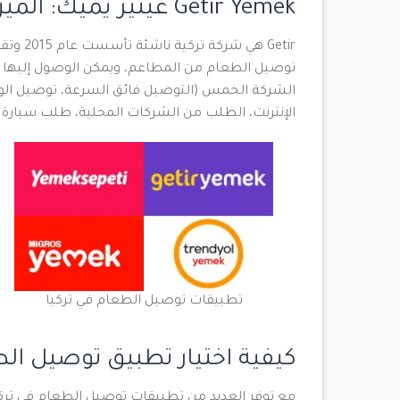
Getir Yemek غيتير يميك: الميزات والفوائد
Getir ه
الشركة الخمس (التوصيل فائق السرعة، توصيل الوجبا
الإنترنت، الطلب من الشركات المحلية، طلب سيارة أجرة (عبر BiTaksi)، من خلال تطب
تطبيقات توصيل الطعام في تركيا
كيفية اختيار تطبيق توصيل ال
مع توفر العديد من تطبيقات توصيل الطعام في تركي