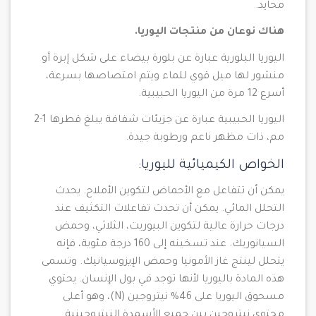
محايد.
هناك نوعان من منتجات اليوريا.
اليوريا البلورية عبارة عن بلورة بيضاء على شكل إبرة أو
منشور لها ميل قوي للماء ويتم امتصاصها بسرعة،
أسرع 12 مرة من اليوريا الحبيبية.
اليوريا الحبيبية عبارة عن جزيئات شفافة يبلغ قطرها 1-2
مم، ذات مظهر ناعم ورطوبة جيدة.
الخواص الكيميائية لليوريا:
يمكن أن تتفاعل مع الأحماض لتكوين الأملاح. يحدث
التحلل المائي. يمكن أن تحدث تفاعلات التكثيف عند
درجات حرارة عالية لتكوين البيوريت، الثلاثي، وحمض
السيانوريك. عند تسخينه إلى 160 درجة مئوية، فإنه
يتحلل لينتج غاز الأمونيا وحمض الإيزوسيانيك. وتسمى
هذه المادة باليوريا لأنها توجد في بول الإنسان. يحتوي
مسحوق اليوريا على 46% نيتروجين (N)، وهو أعلى
محتوى نيتروجين بين جميع الأسمدة النيتروجينية