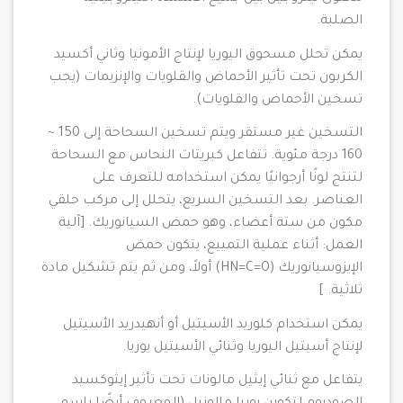
الصلبة.
يمكن تحلل مسحوق اليوريا لإنتاج الأمونيا وثاني أكسيد
الكربون تحت تأثير الأحماض والقلويات والإنزيمات (يجب
تسخين الأحماض والقلويات).
التسخين غير مستقر ويتم تسخين السحاحة إلى 150 ~
160 درجة مئوية. تتفاعل كبريتات النحاس مع السحاحة
لتنتج لونًا أرجوانيًا يمكن استخدامه للتعرف على
العناصر. بعد التسخين السريع، يتحلل إلى مركب حلقي
مكون من ستة أعضاء، وهو حمض السيانوريك. [آلية
العمل: أثناء عملية التمييع، يتكون حمض
الإيزوسيانوريك (HN=C=O) أولاً، ومن ثم يتم تشكيل مادة
ثلاثية. ]
يمكن استخدام كلوريد الأسيتيل أو أنهيدريد الأسيتيل
لإنتاج أسيتيل اليوريا وثنائي الأسيتيل يوريا.
يتفاعل مع ثنائي إيثيل مالونات تحت تأثير إيثوكسيد