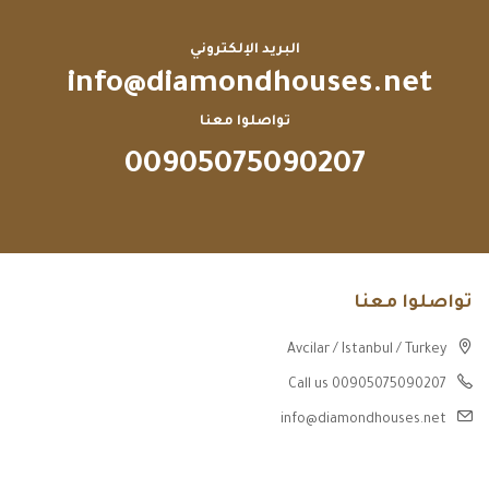
البريد الإلكتروني
info@diamondhouses.net
تواصلوا معنا
00905075090207
تواصلوا معنا
Avcilar / Istanbul / Turkey
Call us 00905075090207
info@diamondhouses.net