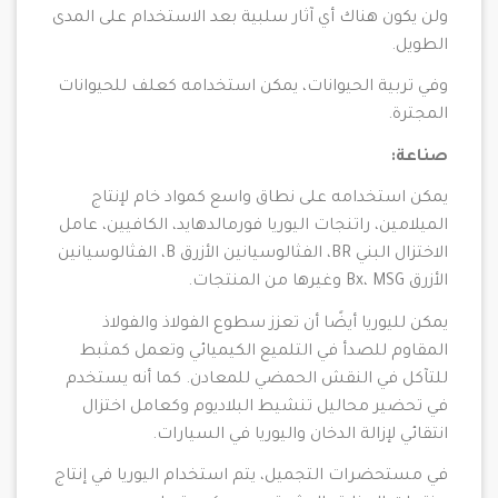
ولن يكون هناك أي آثار سلبية بعد الاستخدام على المدى
الطويل.
وفي تربية الحيوانات، يمكن استخدامه كعلف للحيوانات
المجترة.
صناعة:
يمكن استخدامه على نطاق واسع كمواد خام لإنتاج
الميلامين، راتنجات اليوريا فورمالدهايد، الكافيين، عامل
الاختزال البني BR، الفثالوسيانين الأزرق B، الفثالوسيانين
الأزرق Bx، MSG وغيرها من المنتجات.
يمكن لليوريا أيضًا أن تعزز سطوع الفولاذ والفولاذ
المقاوم للصدأ في التلميع الكيميائي وتعمل كمثبط
للتآكل في النقش الحمضي للمعادن. كما أنه يستخدم
في تحضير محاليل تنشيط البلاديوم وكعامل اختزال
انتقائي لإزالة الدخان واليوريا في السيارات.
في مستحضرات التجميل، يتم استخدام اليوريا في إنتاج