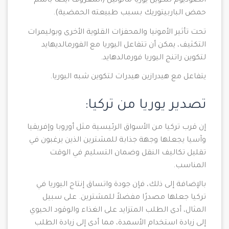
الصوديوم لتكوين يوريا مالونيل (المعروف أيضًا باسم
حمض الباربيتوريك بسبب طبيعته الحمضية).
تحت تأثير الأمونيا والمحفزات القلوية الأخرى وبوليمرات
التكثيف، يمكن أن تتفاعل اليوريا مع الفورمالديهايد
لتكوين راتنج اليوريا فورمالدهايد.
يتفاعل مع هيدرازين هيدرات لتكوين شبه اليوريا.
تصدير يوريا من تركيا:
إن قرب تركيا من الأسواق الرئيسية مثل أوروبا وإفريقيا
وآسيا يجعلها وجهة جذابة للمشترين الذين يرغبون في
تقليل تكاليف النقل وضمان التسليم في الوقت
المناسب.
بالإضافة إلى ذلك، فإن جودة واتساق إنتاج اليوريا في
تركيا جعلها مصدرًا مفضلاً للمشترين. على سبيل
المثال، أدى الطلب المتزايد على الغذاء والوقود الحيوي
إلى زيادة استخدام الأسمدة، مما أدى إلى زيادة الطلب