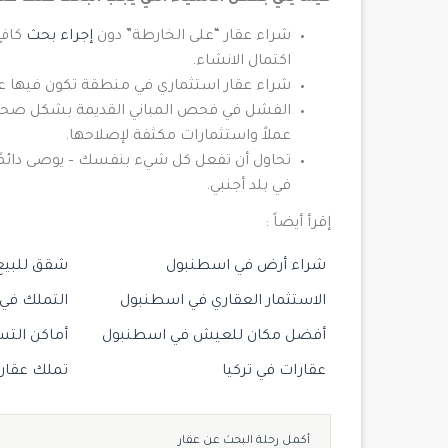
شراء عقار “على الخارطة” دون
إجراء بحث
كافٍ
اكتمال الانشاء.
شراء عقار استثماري في منطقة تكون فيها عا
الفشل في فحص المباني القديمة بشكل صحيح 
عملاً واستثمارات مكثفة لإصلاحها.
تحاول أن تفعل كل شيء بنفسك – يوصى دائمً
في بلد أجنبي.
إقرأ أيضاً :
شراء أرض في اسطنبول
شقق للبيع
الاستثمار العقاري في اسطنبول
التملك في 
أفضل مكان للعيش في اسطنبول
أماكن الت
عقارات في تركيا
تملك عقار 
أكمل رحلة البحث عن عقار