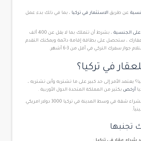
نسية
عن طريق
الاستثمار في تركيا
، بما في ذلك بدء عمل
لى الجنسية
، بشرط أن تتملك بما لا يقل عن 400 ألف
ي عقارك ، ستحصل على بطاقة إقامة دائمة ويمكنك التقدم
 جواز سفرك التركي في أقل من 3-6 أشهر.
لعقار في تركيا؟
ا؟ يعتمد الأمر إلى حد كبير على ما تشتريه وأين تشتريه ،
يا
أرخص
بكثير من المملكة المتحدة الدول الأوربية .
على سبيل المثال ، يبلغ متوسط ​​سعر المتر المربع لشراء شقة في وسط المدينة في تركيا 3000 دولار امريكي.
ك تجنبها
 شراء عقار في تركيا
: