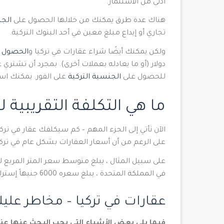
أدنى من الاستثمار.
هناك عدة طرق يمكنك من خلالها الحصول على
الج
تجاري أو إيداع مبلغ معين في أحد البنوك التركية.
ولكن يمكنك أيضًا شراء عقارات في تركيا و
الحصول ع
دولار (أو ما يعادله بعملات أخرى). بمجرد أن تشتر
للحصول على
الجنسية التركية
على الفور. يمكنك استلام
ما هي التكلفة التقريبية ل
الآن نأتي إلى الجزء المهم – كم سيكلفك عقار في تركي
على الرغم من أن أسعار العقارات بشكل عام في ترك
في المملكة المتحدة ، يبلغ سعره 6000 جنيهاً إسترلينياً.
عقارات في تركيا – مخاطر علي
فيما يلي بعض الأشياء التي يجب البحث عنها عند