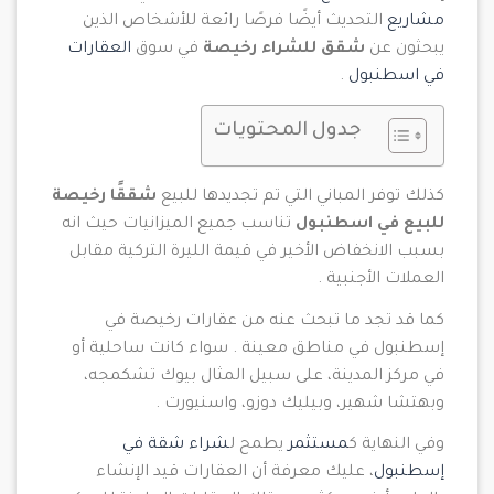
مشاريع
التحديث أيضًا فرصًا رائعة للأشخاص الذين
يبحثون عن
شقق للشراء رخيصة
في سوق
العقارات
في اسطنبول
.
جدول المحتويات
كذلك توفر المباني التي تم تجديدها للبيع
شققًا رخيصة
للبيع في اسطنبول
تناسب جميع الميزانيات حيث انه
بسبب الانخفاض الأخير في قيمة الليرة التركية مقابل
العملات الأجنبية .
كما قد تجد ما تبحث عنه من عقارات رخيصة في
إسطنبول في مناطق معينة . سواء كانت ساحلية أو
في مركز المدينة، على سبيل المثال بيوك تشكمجه،
وبهتشا شهير، وبيليك دوزو، واسنيورت .
وفي النهاية ك
مستثمر
يطمح ل
شراء شقة في
إسطنبول
، عليك معرفة أن العقارات قيد الإنشاء