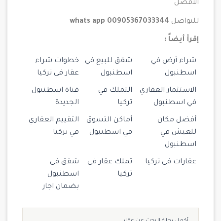
الأفضل
للتواصل
whats app 00905367033344
إقرأ أيضاً :
شراء أرض في
شقق للبيع في
خطوات شراء
اسطنبول
اسطنبول
عقار في تركيا
الاستثمار العقاري
التملك في
قناة اسطنبول
في اسطنبول
تركيا
الجديدة
أفضل مكان
أماكن التسوق
التقييم العقاري
للعيش في
في اسطنبول
في تركيا
اسطنبول
عقارات في تركيا
تملك عقار في
شقق في
تركيا
اسطنبول
بضمان اجار
أكمل رحلة البحث عن عقار