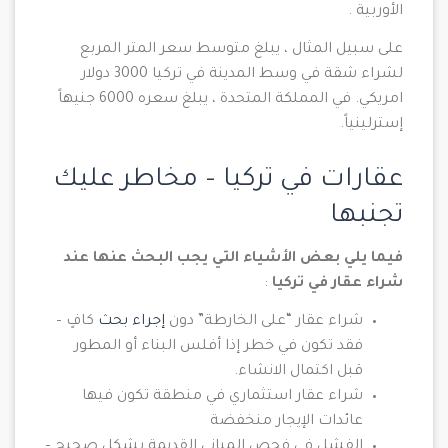
الأوربية .
على سبيل المثال ، يبلغ متوسط ​​سعر المتر المربع
لشراء شقة في وسط المدينة في تركيا 3000 دولار
امريكي. في المملكة المتحدة ، يبلغ سعره 6000 جنيهاً
إسترلينياً.
عقارات في تركيا – مخاطر عليك
تجنبها
فيما يلي بعض الأشياء التي يجب البحث عنها عند
شراء عقار في تركيا
:
شراء عقار “على الخارطة” دون
إجراء بحث
كافٍ –
فقد تكون في خطر إذا أفلس البناء أو المطور
قبل اكتمال الانشاء.
شراء عقار استثماري في منطقة تكون فيها
عائدات الإيجار منخفضة
الفشل في فحص المباني القديمة بشكل صحيح –