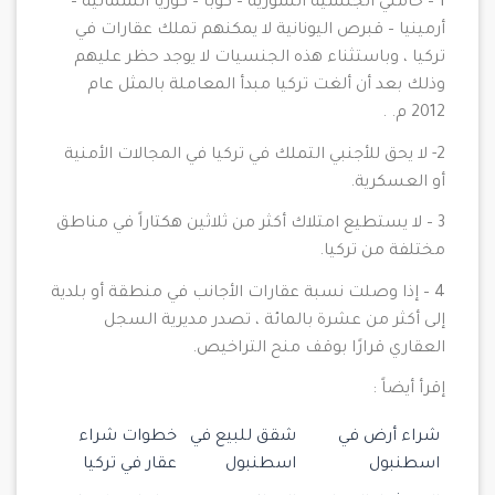
1 – حاملي الجنسية السورية – كوبا – كوريا الشمالية –
أرمينيا – قبرص اليونانية لا يمكنهم تملك عقارات في
تركيا ، وباستثناء هذه الجنسيات لا يوجد حظر عليهم
وذلك بعد أن ألغت تركيا مبدأ المعاملة بالمثل عام
2012 م. .
2- لا يحق للأجنبي التملك في تركيا في المجالات الأمنية
أو العسكرية.
3 – لا يستطيع امتلاك أكثر من ثلاثين هكتاراً في مناطق
مختلفة من تركيا.
4 – إذا وصلت نسبة عقارات الأجانب في منطقة أو بلدية
إلى أكثر من عشرة بالمائة ، تصدر مديرية السجل
العقاري قرارًا بوقف منح التراخيص.
إقرأ أيضاً :
شراء أرض في
شقق للبيع في
خطوات شراء
اسطنبول
اسطنبول
عقار في تركيا