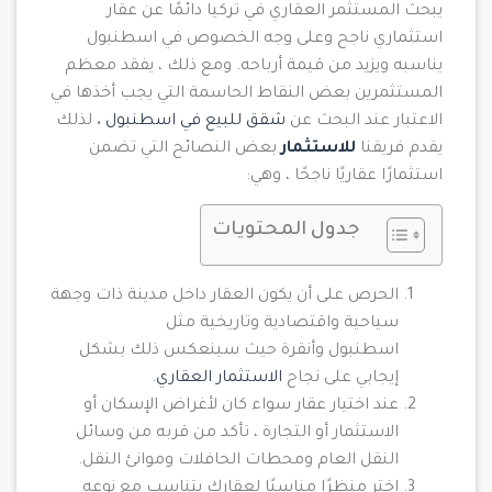
يبحث المستثمر العقاري في تركيا دائمًا عن عقار
استثماري ناجح وعلى وجه الخصوص في اسطنبول
يناسبه ويزيد من قيمة أرباحه. ومع ذلك ، يفقد معظم
المستثمرين بعض النقاط الحاسمة التي يجب أخذها في
الاعتبار عند البحث عن
شقق للبيع في اسطنبول
.
لذلك
يقدم فريقنا
للاستثمار
بعض النصائح التي تضمن
استثمارًا عقاريًا ناجحًا ، وهي:
جدول المحتويات
الحرص على أن يكون العقار داخل مدينة ذات وجهة
سياحية واقتصادية وتاريخية مثل
اسطنبول وأنقرة حيث سينعكس ذلك بشكل
إيجابي على نجاح
الاستثمار العقاري
.
عند اختيار عقار سواء كان لأغراض الإسكان أو
الاستثمار أو التجارة ، تأكد من قربه من وسائل
النقل العام ومحطات الحافلات وموانئ النقل.
اختر منظرًا مناسبًا لعقارك يتناسب مع نوعه