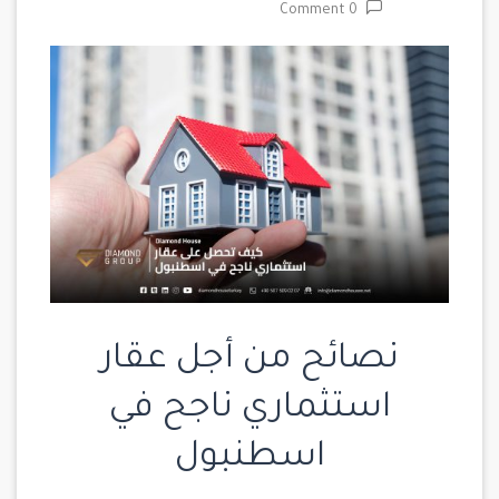
0 Comment
نصائح من أجل عقار
استثماري ناجح في
اسطنبول